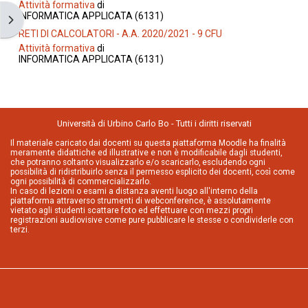
Attività formativa
di
INFORMATICA APPLICATA (6131)
Открыть боковую панель
RETI DI CALCOLATORI - A.A. 2020/2021 - 9 CFU
Attività formativa
di
INFORMATICA APPLICATA (6131)
Università di Urbino Carlo Bo - Tutti i diritti riservati
Il materiale caricato dai docenti su questa piattaforma Moodle ha finalità
meramente didattiche ed illustrative e non è modificabile dagli studenti,
che potranno soltanto visualizzarlo e/o scaricarlo, escludendo ogni
possibilità di ridistribuirlo senza il permesso esplicito dei docenti, così come
ogni possibilità di commercializzarlo.
In caso di lezioni o esami a distanza aventi luogo all'interno della
piattaforma attraverso strumenti di webconference, è assolutamente
vietato agli studenti scattare foto ed effettuare con mezzi propri
registrazioni audiovisive come pure pubblicare le stesse o condividerle con
terzi.