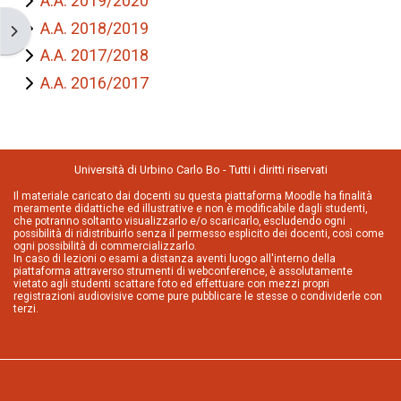
A.A. 2019/2020
A.A. 2018/2019
Apri il cassetto del blocco
A.A. 2017/2018
A.A. 2016/2017
Università di Urbino Carlo Bo - Tutti i diritti riservati
Il materiale caricato dai docenti su questa piattaforma Moodle ha finalità
meramente didattiche ed illustrative e non è modificabile dagli studenti,
che potranno soltanto visualizzarlo e/o scaricarlo, escludendo ogni
possibilità di ridistribuirlo senza il permesso esplicito dei docenti, così come
ogni possibilità di commercializzarlo.
In caso di lezioni o esami a distanza aventi luogo all'interno della
piattaforma attraverso strumenti di webconference, è assolutamente
vietato agli studenti scattare foto ed effettuare con mezzi propri
registrazioni audiovisive come pure pubblicare le stesse o condividerle con
terzi.