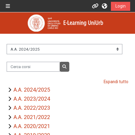
Vai al contenuto principale
Login
Pannello laterale
Informazioni
Assistenza
Informazioni generali
&nbsp;
Cerca corsi
Istruzioni per docenti
Cerca corsi
Espandi tutto
Istruzioni per studenti
A.A. 2024/2025
A.A. 2023/2024
Contatti
A.A. 2022/2023
A.A. 2021/2022
A.A. 2020/2021
Portale UniUrb