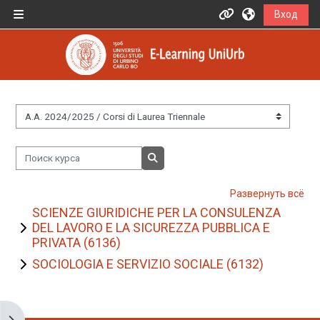
Перейти к основному содержанию
Вход
Боковая панель
Informazioni
Assistenza
Informazioni generali
Категории курсов
Поиск курса
Istruzioni per docenti
Поиск курса
Развернуть всё
Istruzioni per studenti
SCIENZE GIURIDICHE PER LA CONSULENZA
DEL LAVORO E LA SICUREZZA PUBBLICA E
PRIVATA (6136)
Contatti
SOCIOLOGIA E SERVIZIO SOCIALE (6132)
Portale UniUrb
Открыть боковую панель