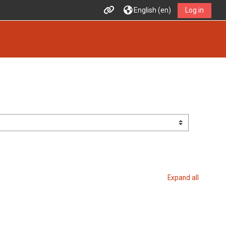
English ‎(en)‎
Log in
Expand all