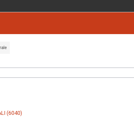
rale
I (6040)